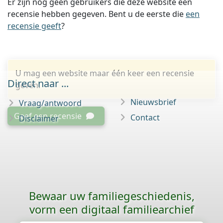
Er zijn nog geen gebruikers die deze website een
recensie hebben gegeven. Bent u de eerste die
een
recensie geeft
?
U mag een website maar één keer een recensie
Direct naar ...
geven.
Nieuwsbrief
Vraag/antwoord
Geef een recensie
Contact
Disclaimer
Bewaar uw familie­geschiedenis,
vorm een digitaal familiearchief