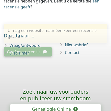
recensie hebben gegeven. Bent u de eerste die
een
recensie geeft
?
U mag een website maar één keer een recensie
Direct naar ...
geven.
Nieuwsbrief
Vraag/antwoord
Geef een recensie
Contact
Disclaimer
Zoek naar uw voorouders
en publiceer uw stamboom
Genealogie Online