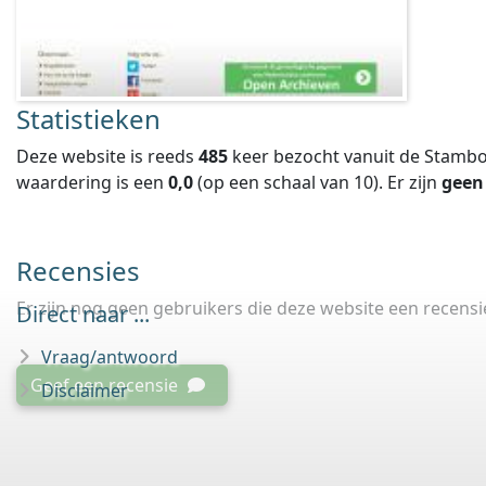
Statistieken
Deze website is reeds
485
keer bezocht vanuit de Stambo
waardering is een
0,0
(op een schaal van
10
).
Er zijn
geen
Recensies
Er zijn nog geen gebruikers die deze website een recens
Direct naar ...
Vraag/antwoord
Geef een recensie
Disclaimer