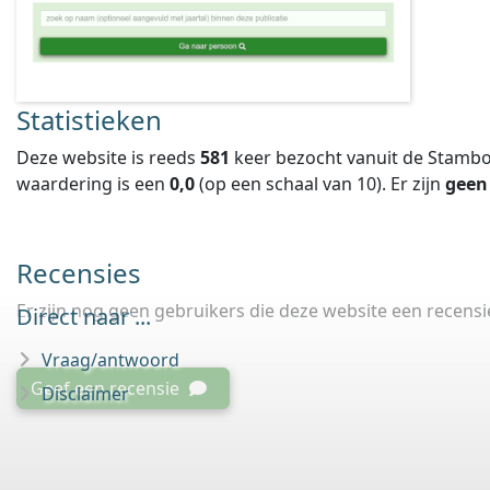
Statistieken
Deze website is reeds
581
keer bezocht vanuit de Stambo
waardering is een
0,0
(op een schaal van
10
).
Er zijn
geen
Recensies
Er zijn nog geen gebruikers die deze website een recens
Direct naar ...
Vraag/antwoord
Geef een recensie
Disclaimer