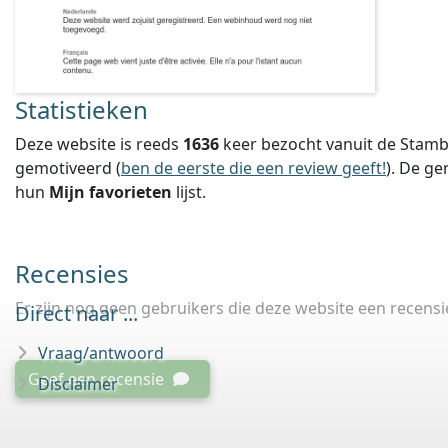
Statistieken
Deze website is reeds
1636
keer bezocht vanuit de Stamb
gemotiveerd (
ben de eerste die een review geeft!
).
De ge
hun
Mijn favorieten
lijst.
Recensies
Er zijn nog geen gebruikers die deze website een recens
Direct naar ...
Vraag/antwoord
Geef een recensie
Disclaimer