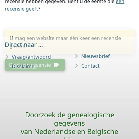
recensie hebben gegeven. Bent u de eerste die
een
recensie geeft
?
U mag een website maar één keer een recensie
Direct naar ...
geven.
Nieuwsbrief
Vraag/antwoord
Geef een recensie
Contact
Disclaimer
Doorzoek de genealogische
gegevens
van Nederlandse en Belgische