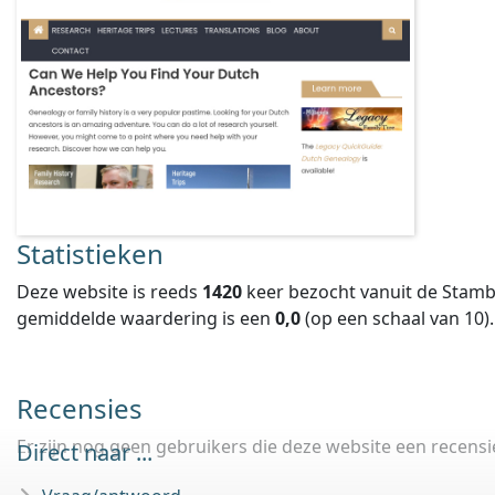
Statistieken
Deze website is reeds
1420
keer bezocht vanuit de Stamb
gemiddelde waardering is een
0,0
(op een schaal van
10
).
Recensies
Er zijn nog geen gebruikers die deze website een recens
Direct naar ...