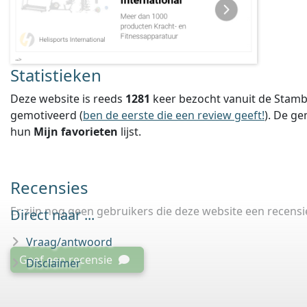
Statistieken
Deze website is reeds
1281
keer bezocht vanuit de Stamb
gemotiveerd (
ben de eerste die een review geeft!
).
De ge
hun
Mijn favorieten
lijst.
Recensies
Er zijn nog geen gebruikers die deze website een recens
Direct naar ...
Vraag/antwoord
Geef een recensie
Disclaimer