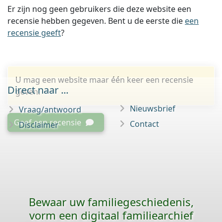
Er zijn nog geen gebruikers die deze website een
recensie hebben gegeven. Bent u de eerste die
een
recensie geeft
?
U mag een website maar één keer een recensie
Direct naar ...
geven.
Nieuwsbrief
Vraag/antwoord
Geef een recensie
Contact
Disclaimer
Bewaar uw familie­geschiedenis,
vorm een digitaal familiearchief