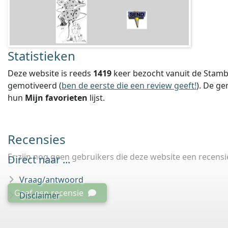
Statistieken
Deze website is reeds
1419
keer bezocht vanuit de Stamb
gemotiveerd (
ben de eerste die een review geeft!
).
De ge
hun
Mijn favorieten
lijst.
Recensies
Er zijn nog geen gebruikers die deze website een recens
Direct naar ...
Vraag/antwoord
Geef een recensie
Disclaimer