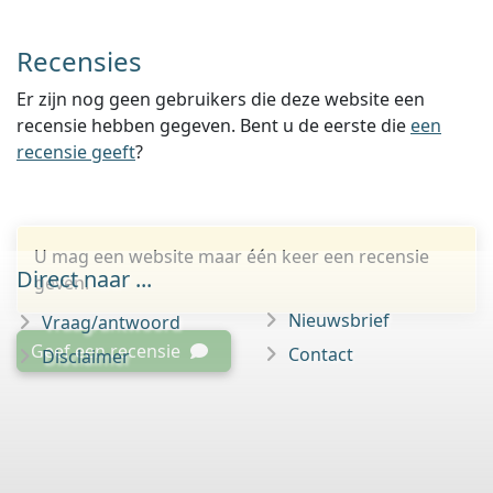
Recensies
Er zijn nog geen gebruikers die deze website een
recensie hebben gegeven. Bent u de eerste die
een
recensie geeft
?
U mag een website maar één keer een recensie
Direct naar ...
geven.
Nieuwsbrief
Vraag/antwoord
Geef een recensie
Contact
Disclaimer