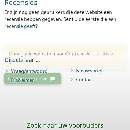
Recensies
Er zijn nog geen gebruikers die deze website een
recensie hebben gegeven. Bent u de eerste die
een
recensie geeft
?
U mag een website maar één keer een recensie
Direct naar ...
geven.
Nieuwsbrief
Vraag/antwoord
Geef een recensie
Contact
Disclaimer
Zoek naar uw voorouders