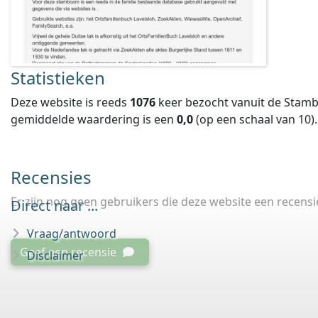
Statistieken
Deze website is reeds
1076
keer bezocht vanuit de Stamb
gemiddelde waardering is een
0,0
(op een schaal van
10
).
Recensies
Er zijn nog geen gebruikers die deze website een recens
Direct naar ...
Vraag/antwoord
Geef een recensie
Disclaimer