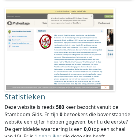
Statistieken
Deze website is reeds
580
keer bezocht vanuit de
Stamboom Gids. Er zijn
0
bezoekers die bovenstaande
website een cijfer hebben gegeven, bent u de eerste?
De gemiddelde waardering is een
0,0
(op een schaal
van
10
).
Er is
1 gebruiker
die deze site heeft