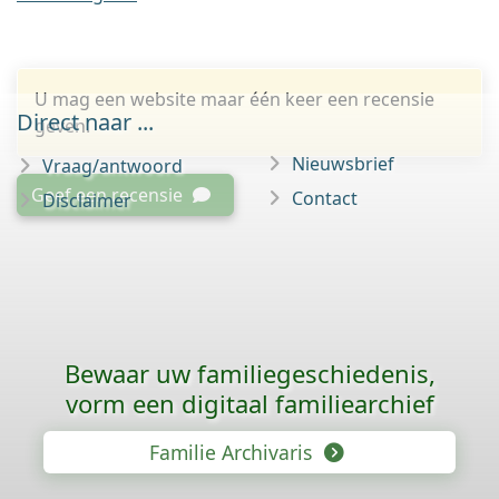
U mag een website maar één keer een recensie
Direct naar ...
geven.
Nieuwsbrief
Vraag/antwoord
Geef een recensie
Contact
Disclaimer
Bewaar uw familie­geschiedenis,
vorm een digitaal familiearchief
Familie Archivaris