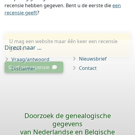
recensie hebben gegeven. Bent u de eerste die
een
recensie geeft
?
U mag een website maar één keer een recensie
Direct naar ...
geven.
Nieuwsbrief
Vraag/antwoord
Geef een recensie
Contact
Disclaimer
Doorzoek de genealogische
gegevens
van Nederlandse en Belgische