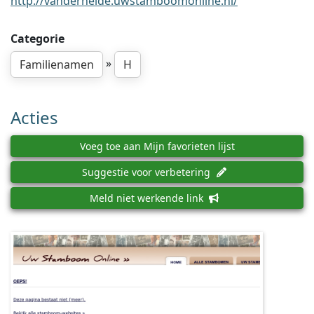
http://vanderheide.uwstamboomonline.nl/
Categorie
»
Familienamen
H
Acties
Voeg toe aan Mijn favorieten lijst
Suggestie voor verbetering
Meld niet werkende link