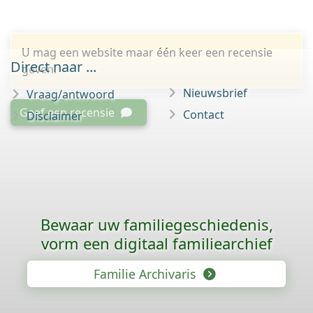
U mag een website maar één keer een recensie
Direct naar ...
geven.
Nieuwsbrief
Vraag/antwoord
Geef een recensie
Contact
Disclaimer
Bewaar uw familie­geschiedenis,
vorm een digitaal familiearchief
Familie Archivaris