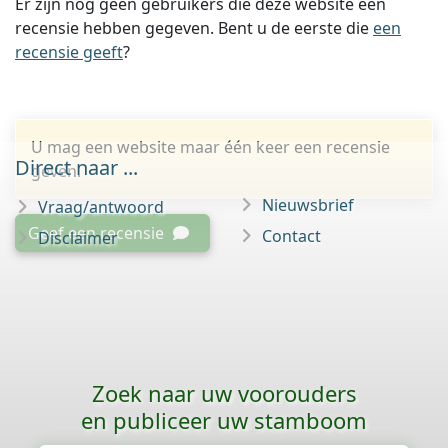
Er zijn nog geen gebruikers die deze website een
recensie hebben gegeven. Bent u de eerste die
een
recensie geeft
?
U mag een website maar één keer een recensie
Direct naar ...
geven.
Nieuwsbrief
Vraag/antwoord
Geef een recensie
Contact
Disclaimer
Zoek naar uw voorouders
en publiceer uw stamboom