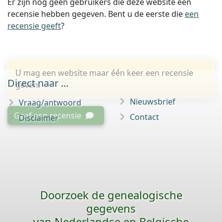
Er zijn nog geen gebruikers die deze website een
recensie hebben gegeven. Bent u de eerste die
een
recensie geeft
?
U mag een website maar één keer een recensie
Direct naar ...
geven.
Nieuwsbrief
Vraag/antwoord
Geef een recensie
Contact
Disclaimer
Doorzoek de genealogische
gegevens
van Nederlandse en Belgische