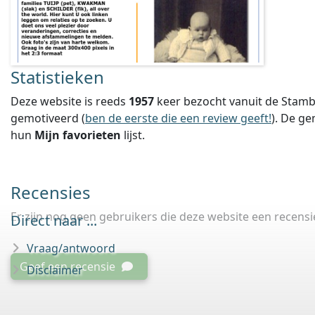
Statistieken
Deze website is reeds
1957
keer bezocht vanuit de Stamb
gemotiveerd (
ben de eerste die een review geeft!
).
De ge
hun
Mijn favorieten
lijst.
Recensies
Er zijn nog geen gebruikers die deze website een recens
Direct naar ...
Vraag/antwoord
Geef een recensie
Disclaimer