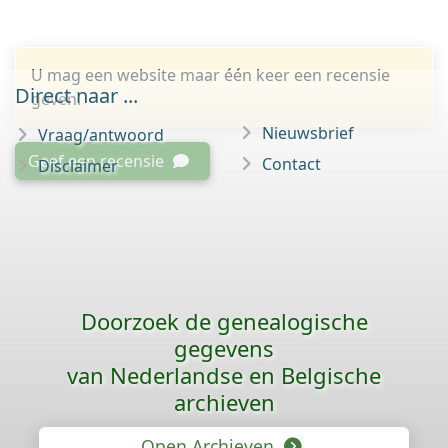
U mag een website maar één keer een recensie
Direct naar ...
geven.
Nieuwsbrief
Vraag/antwoord
Geef een recensie
Contact
Disclaimer
Doorzoek de genealogische
gegevens
van Nederlandse en Belgische
archieven
Open Archieven