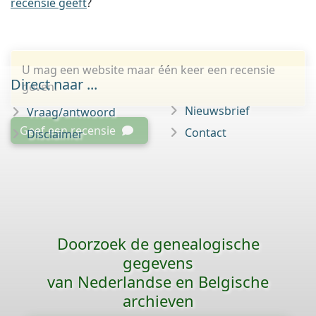
recensie geeft
?
U mag een website maar één keer een recensie
Direct naar ...
geven.
Nieuwsbrief
Vraag/antwoord
Geef een recensie
Contact
Disclaimer
Doorzoek de genealogische
gegevens
van Nederlandse en Belgische
archieven