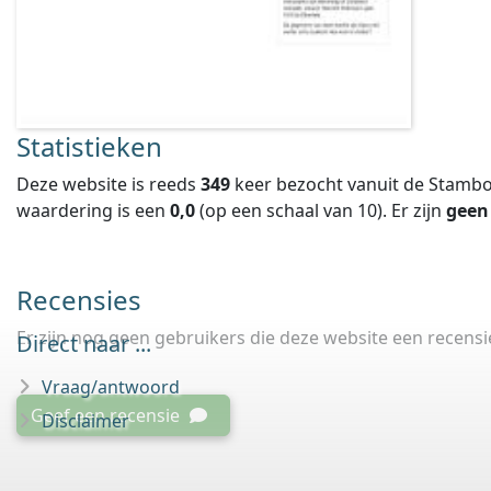
Statistieken
Deze website is reeds
349
keer bezocht vanuit de Stambo
waardering is een
0,0
(op een schaal van
10
).
Er zijn
geen
Recensies
Er zijn nog geen gebruikers die deze website een recens
Direct naar ...
Vraag/antwoord
Geef een recensie
Disclaimer