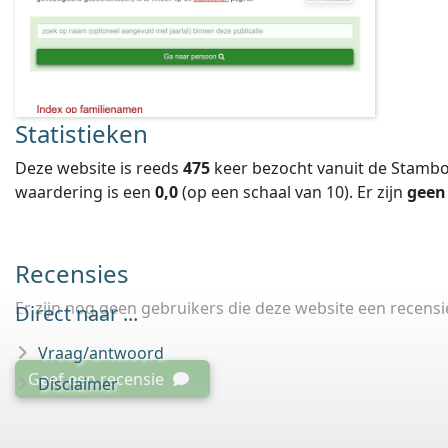
Statistieken
Deze website is reeds
475
keer bezocht vanuit de Stambo
waardering is een
0,0
(op een schaal van
10
).
Er zijn
geen
Recensies
Er zijn nog geen gebruikers die deze website een recens
Direct naar ...
Vraag/antwoord
Geef een recensie
Disclaimer