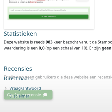
Statistieken
Deze website is reeds
983
keer bezocht vanuit de Stambo
waardering is een
0,0
(op een schaal van
10
).
Er zijn
geen
Recensies
Er zijn nog geen gebruikers die deze website een recens
Direct naar ...
Vraag/antwoord
Geef een recensie
Disclaimer