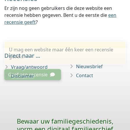
Er zijn nog geen gebruikers die deze website een
recensie hebben gegeven. Bent u de eerste die
een
recensie geeft
?
U mag een website maar één keer een recensie
Direct naar ...
geven.
Nieuwsbrief
Vraag/antwoord
Geef een recensie
Contact
Disclaimer
Bewaar uw familie­geschiedenis,
vorm een digitaal familiearchief