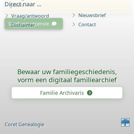
Direct naar ...
geven.
Nieuwsbrief
Vraag/antwoord
Geef een recensie
Contact
Disclaimer
Bewaar uw familie­geschiedenis,
vorm een digitaal familiearchief
Familie Archivaris
Coret Genealogie