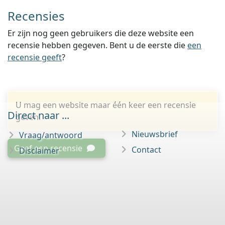
Recensies
Er zijn nog geen gebruikers die deze website een
recensie hebben gegeven. Bent u de eerste die
een
recensie geeft
?
U mag een website maar één keer een recensie
Direct naar ...
geven.
Nieuwsbrief
Vraag/antwoord
Geef een recensie
Contact
Disclaimer