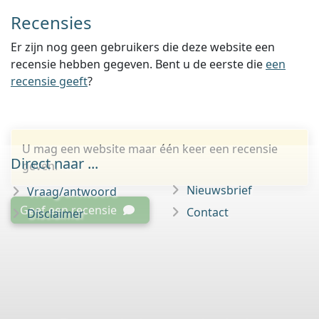
Recensies
Er zijn nog geen gebruikers die deze website een
recensie hebben gegeven. Bent u de eerste die
een
recensie geeft
?
U mag een website maar één keer een recensie
Direct naar ...
geven.
Nieuwsbrief
Vraag/antwoord
Geef een recensie
Contact
Disclaimer