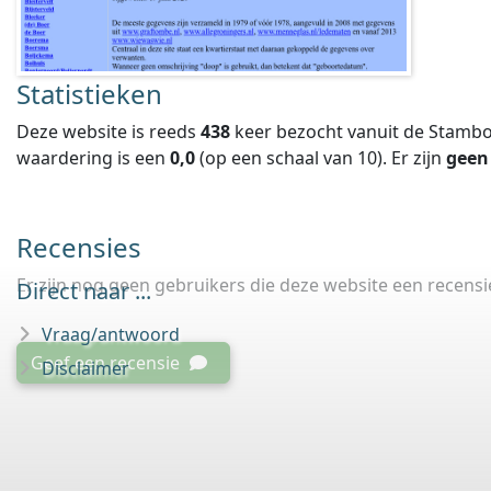
Statistieken
Deze website is reeds
438
keer bezocht vanuit de Stambo
waardering is een
0,0
(op een schaal van
10
).
Er zijn
geen
Recensies
Er zijn nog geen gebruikers die deze website een recens
Direct naar ...
Vraag/antwoord
Geef een recensie
Disclaimer