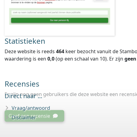
Statistieken
Deze website is reeds
464
keer bezocht vanuit de Stambo
waardering is een
0,0
(op een schaal van
10
).
Er zijn
geen
Recensies
Er zijn nog geen gebruikers die deze website een recens
Direct naar ...
Vraag/antwoord
Geef een recensie
Disclaimer