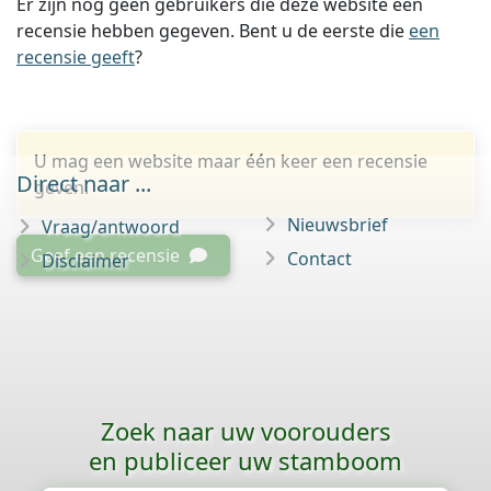
Er zijn nog geen gebruikers die deze website een
recensie hebben gegeven. Bent u de eerste die
een
recensie geeft
?
U mag een website maar één keer een recensie
Direct naar ...
geven.
Nieuwsbrief
Vraag/antwoord
Geef een recensie
Contact
Disclaimer
Zoek naar uw voorouders
en publiceer uw stamboom