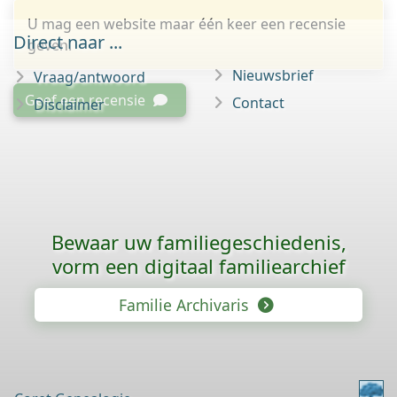
U mag een website maar één keer een recensie
Direct naar ...
geven.
Nieuwsbrief
Vraag/antwoord
Geef een recensie
Contact
Disclaimer
Bewaar uw familie­geschiedenis,
vorm een digitaal familiearchief
Familie Archivaris