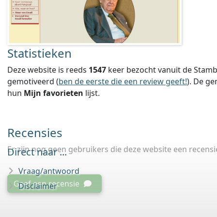
Statistieken
Deze website is reeds
1547
keer bezocht vanuit de Stamb
gemotiveerd (
ben de eerste die een review geeft!
).
De ge
hun
Mijn favorieten
lijst.
Recensies
Er zijn nog geen gebruikers die deze website een recens
Direct naar ...
Vraag/antwoord
Geef een recensie
Disclaimer