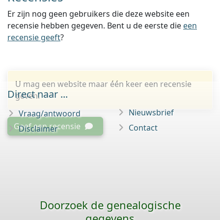
Er zijn nog geen gebruikers die deze website een
recensie hebben gegeven. Bent u de eerste die
een
recensie geeft
?
U mag een website maar één keer een recensie
Direct naar ...
geven.
Nieuwsbrief
Vraag/antwoord
Geef een recensie
Contact
Disclaimer
Doorzoek de genealogische
gegevens