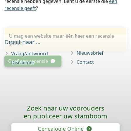
recensie hebben gegeven. Bent u de eerste die
een
recensie geeft
?
U mag een website maar één keer een recensie
Direct naar ...
geven.
Nieuwsbrief
Vraag/antwoord
Geef een recensie
Contact
Disclaimer
Zoek naar uw voorouders
en publiceer uw stamboom
Genealogie Online