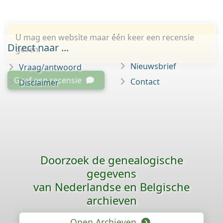
U mag een website maar één keer een recensie
Direct naar ...
geven.
Nieuwsbrief
Vraag/antwoord
Geef een recensie
Contact
Disclaimer
Doorzoek de genealogische
gegevens
van Nederlandse en Belgische
archieven
Open Archieven