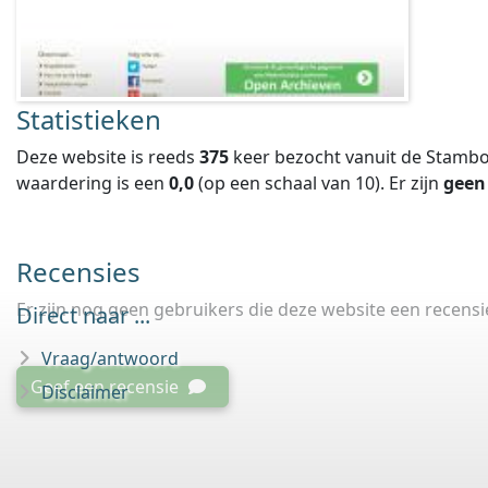
Statistieken
Deze website is reeds
375
keer bezocht vanuit de Stambo
waardering is een
0,0
(op een schaal van
10
).
Er zijn
geen
Recensies
Er zijn nog geen gebruikers die deze website een recens
Direct naar ...
Vraag/antwoord
Geef een recensie
Disclaimer