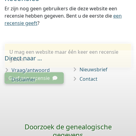
Er zijn nog geen gebruikers die deze website een
recensie hebben gegeven. Bent u de eerste die
een
recensie geeft
?
U mag een website maar één keer een recensie
Direct naar ...
geven.
Nieuwsbrief
Vraag/antwoord
Geef een recensie
Contact
Disclaimer
Doorzoek de genealogische
gegevens