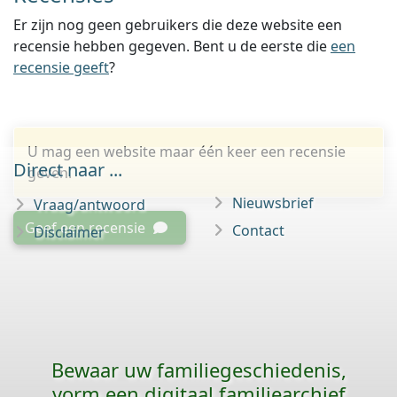
Er zijn nog geen gebruikers die deze website een
recensie hebben gegeven. Bent u de eerste die
een
recensie geeft
?
U mag een website maar één keer een recensie
Direct naar ...
geven.
Nieuwsbrief
Vraag/antwoord
Geef een recensie
Contact
Disclaimer
Bewaar uw familie­geschiedenis,
vorm een digitaal familiearchief