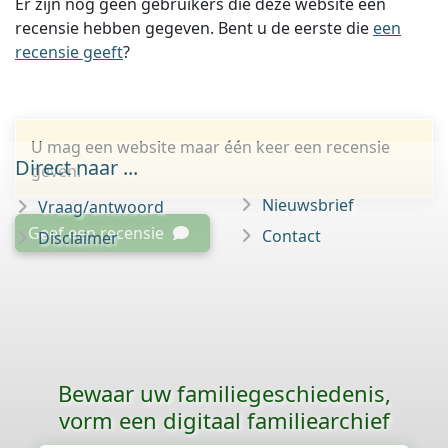
Er zijn nog geen gebruikers die deze website een
recensie hebben gegeven. Bent u de eerste die
een
recensie geeft
?
U mag een website maar één keer een recensie
Direct naar ...
geven.
Nieuwsbrief
Vraag/antwoord
Geef een recensie
Contact
Disclaimer
Bewaar uw familie­geschiedenis,
vorm een digitaal familiearchief