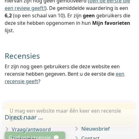
hiervan zijn nog geen gemotiveerd (
ben de eerste die
een review geeft!
).
De gemiddelde waardering is een
6,2
(op een schaal van
10
).
Er zijn
geen
gebruikers die
deze site hebben opgenomen in hun
Mijn favorieten
lijst.
Recensies
Er zijn nog geen gebruikers die deze website een
recensie hebben gegeven. Bent u de eerste die
een
recensie geeft
?
U mag een website maar één keer een recensie
Direct naar ...
geven.
Nieuwsbrief
Vraag/antwoord
Geef een recensie
Contact