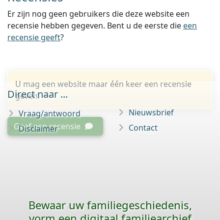
Er zijn nog geen gebruikers die deze website een
recensie hebben gegeven. Bent u de eerste die
een
recensie geeft
?
U mag een website maar één keer een recensie
Direct naar ...
geven.
Nieuwsbrief
Vraag/antwoord
Geef een recensie
Contact
Disclaimer
Bewaar uw familie­geschiedenis,
vorm een digitaal familiearchief