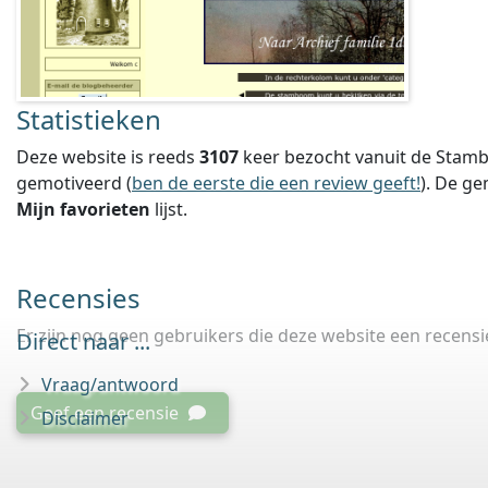
Statistieken
Deze website is reeds
3107
keer bezocht vanuit de Stamb
gemotiveerd (
ben de eerste die een review geeft!
).
De ge
Mijn favorieten
lijst.
Recensies
Er zijn nog geen gebruikers die deze website een recens
Direct naar ...
Vraag/antwoord
Geef een recensie
Disclaimer