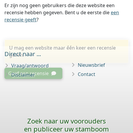
Er zijn nog geen gebruikers die deze website een
recensie hebben gegeven. Bent u de eerste die
een
recensie geeft
?
U mag een website maar één keer een recensie
Direct naar ...
geven.
Nieuwsbrief
Vraag/antwoord
Geef een recensie
Contact
Disclaimer
Zoek naar uw voorouders
en publiceer uw stamboom