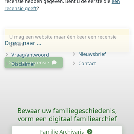
recensie hebben gegeven. Bent u de eerste die
een
recensie geeft
?
U mag een website maar één keer een recensie
Direct naar ...
geven.
Nieuwsbrief
Vraag/antwoord
Geef een recensie
Contact
Disclaimer
Bewaar uw familie­geschiedenis,
vorm een digitaal familiearchief
Familie Archivaris