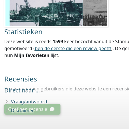
Statistieken
Deze website is reeds
1599
keer bezocht vanuit de Stamb
gemotiveerd (
ben de eerste die een review geeft!
).
De ge
hun
Mijn favorieten
lijst.
Recensies
Er zijn nog geen gebruikers die deze website een recens
Direct naar ...
Vraag/antwoord
Geef een recensie
Disclaimer