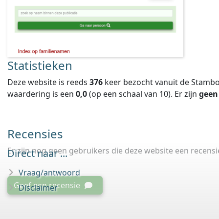
Statistieken
Deze website is reeds
376
keer bezocht vanuit de Stambo
waardering is een
0,0
(op een schaal van
10
).
Er zijn
geen
Recensies
Er zijn nog geen gebruikers die deze website een recens
Direct naar ...
Vraag/antwoord
Geef een recensie
Disclaimer