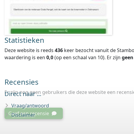
Statistieken
Deze website is reeds
436
keer bezocht vanuit de Stambo
waardering is een
0,0
(op een schaal van
10
).
Er zijn
geen
Recensies
Er zijn nog geen gebruikers die deze website een recens
Direct naar ...
Vraag/antwoord
Geef een recensie
Disclaimer