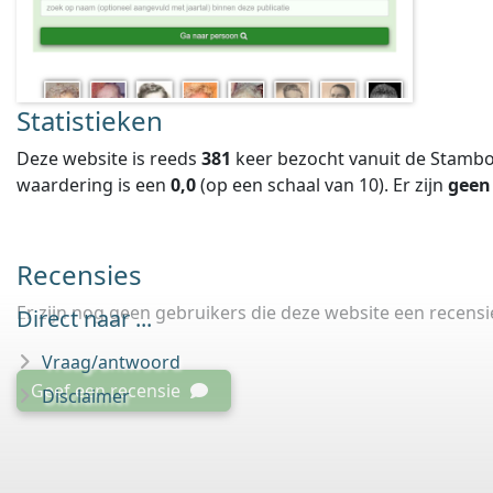
Statistieken
Deze website is reeds
381
keer bezocht vanuit de Stambo
waardering is een
0,0
(op een schaal van
10
).
Er zijn
geen
Recensies
Er zijn nog geen gebruikers die deze website een recens
Direct naar ...
Vraag/antwoord
Geef een recensie
Disclaimer